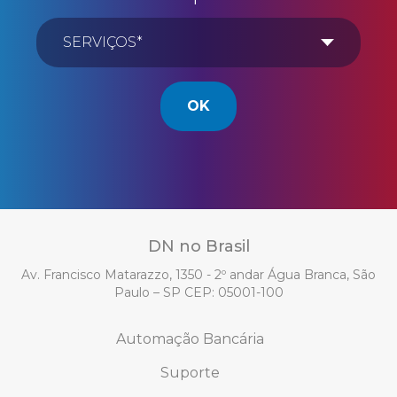
OK
DN no Brasil
Av. Francisco Matarazzo, 1350 - 2º andar Água Branca, São
Paulo – SP CEP: 05001-100
Automação Bancária
Suporte