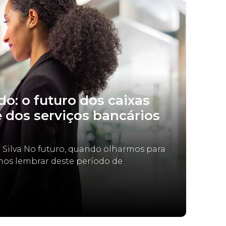
o: o futuro dos caixas
e dos serviços bancários
a Silva No futuro, quando olharmos para
mos lembrar deste período de