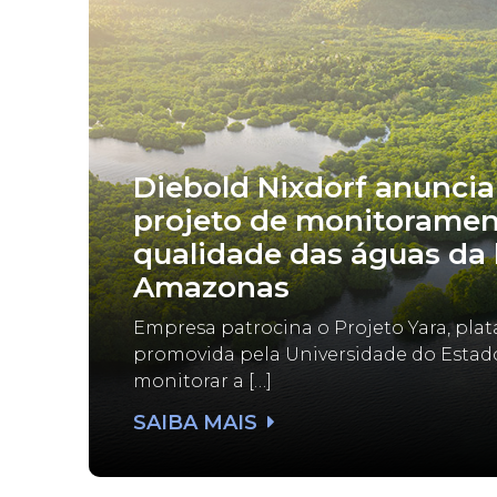
Diebold Nixdorf anuncia
projeto de monitoramen
qualidade das águas da 
Amazonas
Empresa patrocina o Projeto Yara, pla
promovida pela Universidade do Esta
monitorar a […]
SAIBA MAIS