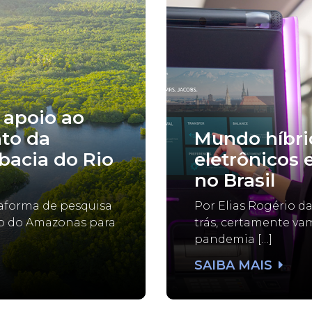
 apoio ao
to da
Mundo híbrid
bacia do Rio
eletrônicos 
no Brasil
taforma de pesquisa
Por Elias Rogério d
do do Amazonas para
trás, certamente va
pandemia […]
SAIBA MAIS