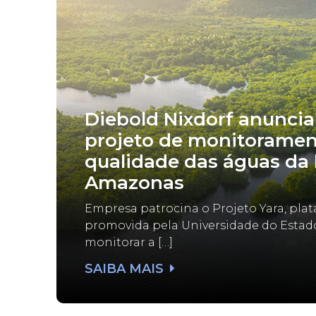
Diebold Nixdorf anuncia
projeto de monitoramen
qualidade das águas da 
Amazonas
Empresa patrocina o Projeto Yara, pla
promovida pela Universidade do Esta
monitorar a […]
SAIBA MAIS