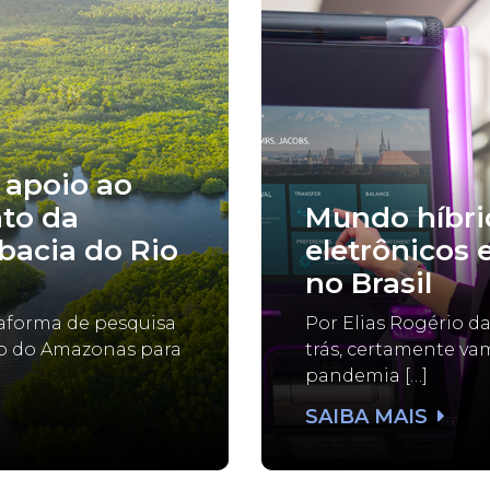
 apoio ao
to da
Mundo híbrid
bacia do Rio
eletrônicos 
no Brasil
taforma de pesquisa
Por Elias Rogério d
do do Amazonas para
trás, certamente va
pandemia […]
SAIBA MAIS