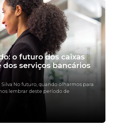
o: o futuro dos caixas
e dos serviços bancários
a Silva No futuro, quando olharmos para
mos lembrar deste período de