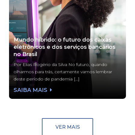
Mundo híbrido: o futuro dos caixas
eletrônicos e dos serviços bancários
no Brasil
Por Elias Rogério da Silva No futuro, quando
olharmos para trás, certamente vamos lembrar
deste período de pandemia […]
SAIBA MAIS
VER MAIS