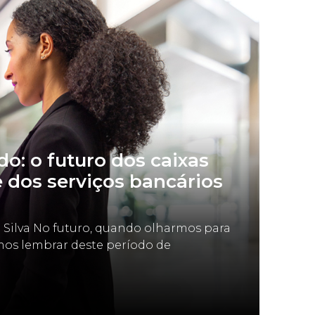
o: o futuro dos caixas
e dos serviços bancários
a Silva No futuro, quando olharmos para
mos lembrar deste período de