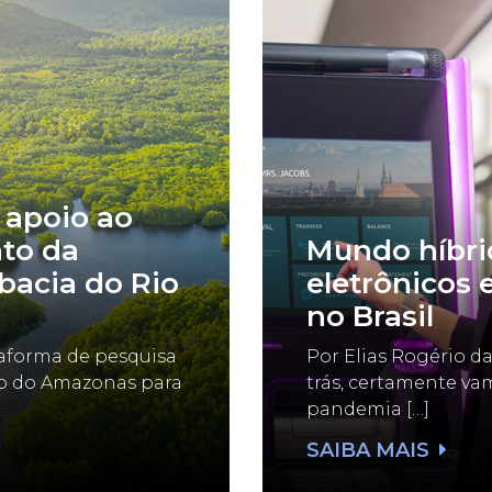
 apoio ao
to da
Mundo híbrid
bacia do Rio
eletrônicos 
no Brasil
taforma de pesquisa
Por Elias Rogério d
do do Amazonas para
trás, certamente va
pandemia […]
SAIBA MAIS