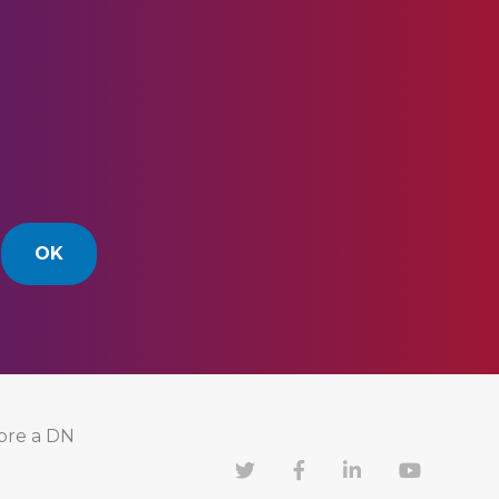
OK
bre a DN