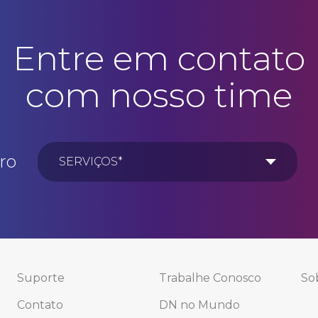
Entre em contato
com nosso time
ro
Suporte
Trabalhe Conosco
So
Contato
DN no Mundo