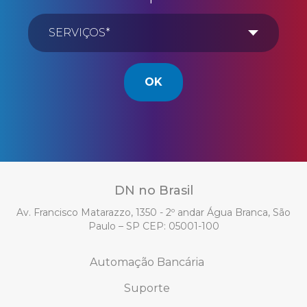
OK
DN no Brasil
Av. Francisco Matarazzo, 1350 - 2º andar Água Branca, São
Paulo – SP CEP: 05001-100
Automação Bancária
Suporte