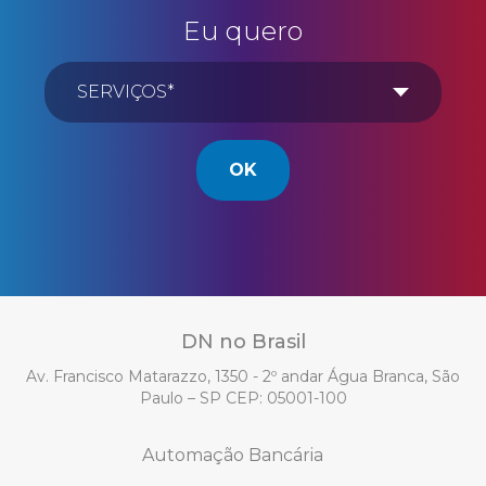
Eu quero
OK
DN no Brasil
Av. Francisco Matarazzo, 1350 - 2º andar Água Branca, São
Paulo – SP CEP: 05001-100
Automação Bancária