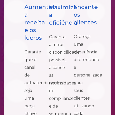
Aumente
Encante
Maximize
a
os
a
receita
clientes
eficiência
e os
Ofereça
Garanta
lucros
uma
a maior
Garante
experiência
disponibilidade
que o
diferenciada
possível,
canal
e
alcance
de
personalizada
as
autoatendimento
para
necessidades
seja
seus
de
uma
clientes,
compiliance
peça
utilizando
e de
chave
cada
segurança