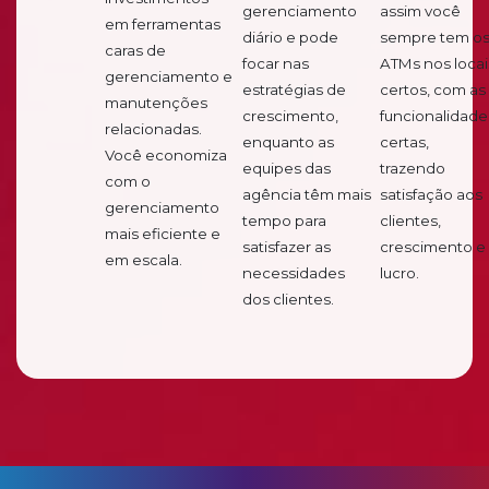
gerenciamento
assim você
em ferramentas
diário e pode
sempre tem o
caras de
focar nas
ATMs nos locai
gerenciamento e
estratégias de
certos, com as
manutenções
crescimento,
funcionalidade
relacionadas.
enquanto as
certas,
Você economiza
equipes das
trazendo
com o
agência têm mais
satisfação aos
gerenciamento
tempo para
clientes,
mais eficiente e
satisfazer as
crescimento e
em escala.
necessidades
lucro.
dos clientes.