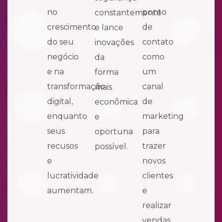
no
ponto
constantemente
crescimento
de
e lance
do seu
contato
inovações
negócio
como
da
e na
um
forma
transformação
canal
mais
digital,
de
econômica
enquanto
marketing
e
seus
para
oportuna
recusos
trazer
possível.
e
novos
lucratividade
clientes
aumentam.
e
realizar
vendas