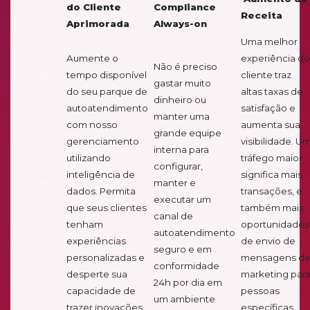
do Cliente
Compliance
Receita
Aprimorada
Always-on
Uma melhor
Aumente o
experiência do
Não é preciso
tempo disponível
cliente traz
gastar muito
do seu parque de
altas taxas de
dinheiro ou
autoatendimento
satisfação e
manter uma
com nosso
aumenta sua
grande equipe
gerenciamento
visibilidade. U
interna para
utilizando
tráfego maior
configurar,
inteligência de
significa mais
manter e
dados. Permita
transações, e
executar um
que seus clientes
também mais
canal de
tenham
oportunidades
autoatendimento
experiências
de envio de
seguro e em
personalizadas e
mensagens d
conformidade
desperte sua
marketing par
24h por dia em
capacidade de
pessoas
um ambiente
trazer inovações
específicas,