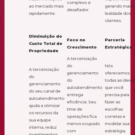
complexo e
ao mercado mais
gerando maior
desafiador.
rapidamente.
lealdade dos
clientes.
Diminuição do
Foco no
Parceria
Custo Total de
Crescimento
Estratégica
Propriedade
A terceirização
do
Nós
A terceirização
gerenciamento
oferecemos
do
do
todas as ideias
gerenciamento
autoatendimento
que você
do seu canal de
entrega
precisa para
autoatendimento
eficiência. Seu
fazer as
ajuda a otimizar
time de
escolhas
os recursos da
operações fica
corretas e
sua equipe
menos ocupado
modelar sua
interna, reduz
com
estratégia,
investimentos