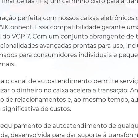
 financeiras (IFs) um caminho claro para a tra
ração perfeita com nossos caixas eletrônicos 
AllConnect. Essa compatibilidade garante um
l do VCP 7. Com um conjunto abrangente de t
ionalidades avançadas prontas para uso, inc
onados para consumidores individuais e pequ
mais.
ra o canal de autoatendimento permite serviç
zar o dinheiro no caixa acelera a transação. 
ão de relacionamentos e, ao mesmo tempo, 
gnificativa de custos.
r equipamento de autoatendimento de qualq
, desenvolvida para dar suporte à transformaç